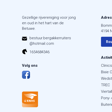
Gezellige rijvereniging voor jong
Adres
en oud in het hart van de
Bomm
Betuwe.
4194 
bestuur.bergakkerruiters
Rou
@hotmail.com
1654684346
Activi
Volg ons
Clinics
Bixie 
Wedst
TREC
Viertal
Pony-
Buiten