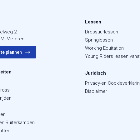
Lessen
elweg 2
Dressuurlessen
NM, Meteren
Springlessen
Working Equitation
te plannen
Young Riders lessen vanaf
teiten
Juridisch
Privacy-en Cookieverklari
Cross
Disclaimer
rijden
len
 en Ruiterkampen
ritten