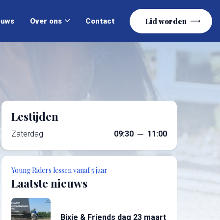
Lid worden
Lid worden
euws
Over ons
Contact
Lestijden
Zaterdag
09:30
11:00
Young Riders lessen vanaf 5 jaar
Laatste nieuws
Bixie & Friends dag 23 maart