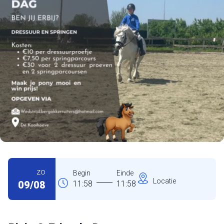
zo
Begin
Einde
Locatie
09/08
11:58
11:58