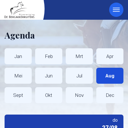
Agenda
Jan
Feb
Mrt
Apr
Mei
Jun
Jul
Aug
Sept
Okt
Nov
Dec
do
27/08