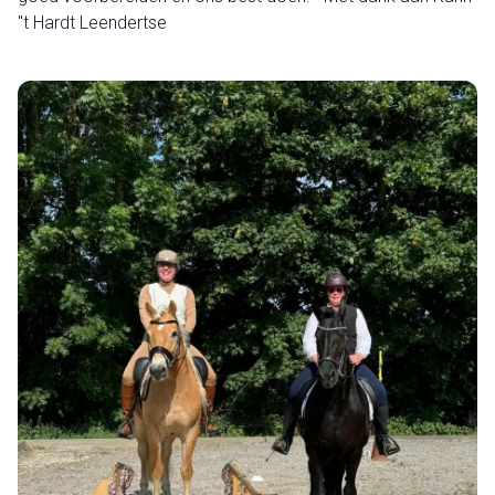
"t Hardt Leendertse