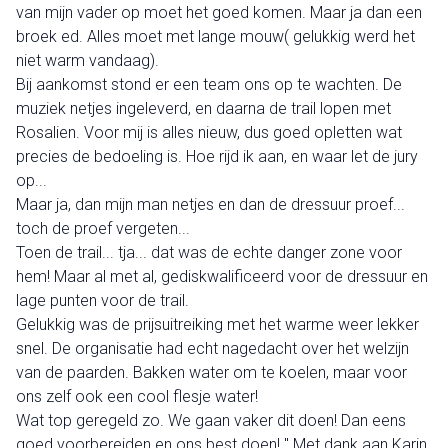
van mijn vader op moet het goed komen. Maar ja dan een
broek ed. Alles moet met lange mouw( gelukkig werd het
niet warm vandaag).
Bij aankomst stond er een team ons op te wachten. De
muziek netjes ingeleverd, en daarna de trail lopen met
Rosalien. Voor mij is alles nieuw, dus goed opletten wat
precies de bedoeling is. Hoe rijd ik aan, en waar let de jury
op...
Maar ja, dan mijn man netjes en dan de dressuur proef...
toch de proef vergeten...
Toen de trail... tja... dat was de echte danger zone voor
hem! Maar al met al, gediskwalificeerd voor de dressuur en
lage punten voor de trail.
Gelukkig was de prijsuitreiking met het warme weer lekker
snel. De organisatie had echt nagedacht over het welzijn
van de paarden. Bakken water om te koelen, maar voor
ons zelf ook een cool flesje water!
Wat top geregeld zo. We gaan vaker dit doen! Dan eens
goed voorbereiden en ons best doen! " Met dank aan Karin