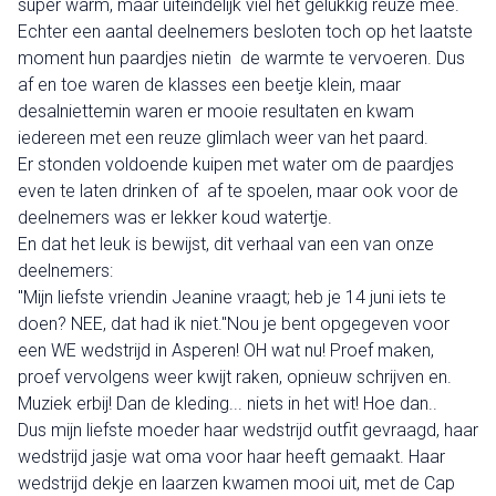
super warm, maar uiteindelijk viel het gelukkig reuze mee.
Echter een aantal deelnemers besloten toch op het laatste
moment hun paardjes nietin de warmte te vervoeren. Dus
af en toe waren de klasses een beetje klein, maar
desalniettemin waren er mooie resultaten en kwam
iedereen met een reuze glimlach weer van het paard.
Er stonden voldoende kuipen met water om de paardjes
even te laten drinken of af te spoelen, maar ook voor de
deelnemers was er lekker koud watertje.
En dat het leuk is bewijst, dit verhaal van een van onze
deelnemers:
"Mijn liefste vriendin Jeanine vraagt; heb je 14 juni iets te
doen? NEE, dat had ik niet."Nou je bent opgegeven voor
een WE wedstrijd in Asperen! OH wat nu! Proef maken,
proef vervolgens weer kwijt raken, opnieuw schrijven en.
Muziek erbij! Dan de kleding... niets in het wit! Hoe dan..
Dus mijn liefste moeder haar wedstrijd outfit gevraagd, haar
wedstrijd jasje wat oma voor haar heeft gemaakt. Haar
wedstrijd dekje en laarzen kwamen mooi uit, met de Cap